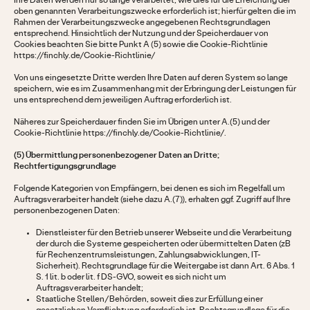
Ihre Daten werden nur so lange verarbeitet, wie dies für die Erreichung der
oben genannten Verarbeitungszwecke erforderlich ist; hierfür gelten die im
Rahmen der Verarbeitungszwecke angegebenen Rechtsgrundlagen
entsprechend. Hinsichtlich der Nutzung und der Speicherdauer von
Cookies beachten Sie bitte Punkt A (5) sowie die Cookie-Richtlinie
https://finchly.de/Cookie-Richtlinie/
Von uns eingesetzte Dritte werden Ihre Daten auf deren System so lange
speichern, wie es im Zusammenhang mit der Erbringung der Leistungen für
uns entsprechend dem jeweiligen Auftrag erforderlich ist.
Näheres zur Speicherdauer finden Sie im Übrigen unter A.(5) und der
Cookie-Richtlinie https://finchly.de/Cookie-Richtlinie/.
(5) Übermittlung personenbezogener Daten an Dritte;
Rechtfertigungsgrundlage
Folgende Kategorien von Empfängern, bei denen es sich im Regelfall um
Auftragsverarbeiter handelt (siehe dazu A.(7)), erhalten ggf. Zugriff auf Ihre
personenbezogenen Daten:
Dienstleister für den Betrieb unserer Webseite und die Verarbeitung
der durch die Systeme gespeicherten oder übermittelten Daten (zB
für Rechenzentrumsleistungen, Zahlungsabwicklungen, IT-
Sicherheit). Rechtsgrundlage für die Weitergabe ist dann Art. 6 Abs. 1
S. 1 lit. b oder lit. f DS-GVO, soweit es sich nicht um
Auftragsverarbeiter handelt;
Staatliche Stellen/Behörden, soweit dies zur Erfüllung einer