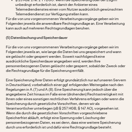
§ 25 Abs. 2 Nr. 2 TTDSG: Wenn die Speicherung oder der Zugriff
unbedingt erforderlich ist, damit der Anbieter eines
Telemediendienstes einen vom Nutzer ausdrücklich gewünschten
Telemediendienst zur Verfügung stellen kann.
Für die von uns vorgenommenen Verarbeitungsvorgänge geben wir im
Folgenden jeweils die anwendbare Rechtsgrundlage an. Eine Verarbeitung
kann auch auf mehreren Rechtsgrundlagen beruhen.
(5) Datenlöschung und Speicherdauer
Für die von uns vorgenommenen Verarbeitungsvorgänge geben wir im
Folgenden jeweils an, wie lange die Daten bei uns gespeichert und wann
sie gelöscht oder gesperrt werden. Soweit nachfolgend keine
ausdrückliche Speicherdauer angegeben wird, werden Ihre
personenbezogenen Daten gelöscht oder gesperrt, sobald der Zweck oder
die Rechtsgrundlage für die Speicherung entfällt.
Eine Speicherung Ihrer Daten erfolgt grundsätzlich nur auf unseren Servern
in Deutschland, vorbehaltlich einer ggf. erfolgenden Weitergabe nach den
Regelungen in A.(7) und A.(8). Eine Speicherung kann jedoch über die
angegebene Zeit hinaus im Falle einer (drohenden) Rechtsstreitigkeit mit
Ihnen oder eines sonstigen rechtlichen Verfahrens erfolgen oder wenn die
Speicherung durch gesetzliche Vorschriften, denen wir als
Verantwortlicher unterliegen (zB § 257 HGB, § 147 AO), vorgesehen ist.
Wenn die durch die gesetzlichen Vorschriften vorgeschriebene
Speicherfrist abläuft, erfolgt eine Sperrung oder Löschung der
personenbezogenen Daten, es sei denn, dass eine weitere Speicherung
durch uns erforderlich ist und dafür eine Rechtsgrundlage besteht.