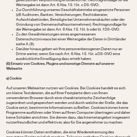
gesetzlichen Verpflichtung erforderlich ist. Rechtsgrundlage für die
Weitergabe ist dann Art. 6 Abs. 1 S. 1 lit. c DS-GVO;
Zur Durchführung unseres Geschäftsbetriebs eingesetzte Personen
(zB Auditoren, Banken, Versicherungen, Rechtsberater,
Aufsichtsbehörden, Beteiligte bei Unternehmenskäufen oder der
Gründung von Gemeinschaftsunternehmen). Rechtsgrundlage für
die Weitergabe ist dann Art. 6 Abs. 1 S. 1 lit. b oder lit. f DS-GVO.
Zu den Gewährleistungen eines angemessenen
Datenschutzniveaus bei einer Weitergabe der Daten in Drittländer
siehe A.(8).
Darüber hinaus geben wir Ihre personenbezogenen Daten nur an
Dritte weiter, wenn Sie nach Art. 6 Abs. 1 S. 1 lit. a DS-GVO eine
ausdrückliche Einwilligung dazu erteilt haben.
(6) Einsatz von Cookies, Plugins und sonstige Dienste auf unserer
Webseite
a) Cookie
Auf unseren Webseiten nutzen wir Cookies. Bei Cookies handelt es sich
um kleine Textdateien, die auf Ihrer Festplatte dem von Ihnen
verwendeten Browser durch eine charakteristische Zeichenfolge
zugeordnet und gespeichert werden und durch welche der Stelle, die das
Cookie setzt, bestimmte Informationen zufließen. Cookies können keine
Programme ausführen oder Viren auf Ihren Computer übertragen und daher
keine Schäden anrichten. Sie dienen dazu, das Internetangebot insgesamt
nutzerfreundlicher und effektiver, also für Sie angenehmer zu machen.
Cookies können Daten enthalten, die eine Wiedererkennung des