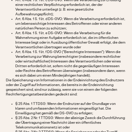
Art. 6 Abs. 1 S. 1 lit. c DS-GVO: Wenn die Verarbeitung zur Erfüllung
einer rechtlichen Verpflichtung erforderlich ist, der der
Verantwortliche unterliegt (z. B. eine gesetzliche
Aufbewahrungspflicht);
Art. 6 Abs. 1 S. 1 lit. d DS-GVO: Wenn die Verarbeitung erforderlich ist,
um lebenswichtige Interessen des Betroffenen oder einer anderen
natürlichen Person zu schützen;
Art. 6 Abs. 1 S. 1 lit. e DS-GVO: Wenn die Verarbeitung für die
Wahrnehmung einer Aufgabe erforderlich ist, die im öffentlichen
Interesse liegt oder in Ausübung öffentlicher Gewalt erfolgt, die dem
Verantwortlichen übertragen wurde oder
Art. 6 Abs. 1 S. 1 lit. f DS-GVO ("Berechtigte Interessen"): Wenn die
Verarbeitung zur Wahrung berechtigter (insbesondere rechtlicher
oder wirtschaftlicher) Interessen des Verantwortlichen oder eines
Dritten erforderlich ist, sofern nicht die gegenläufigen Interessen
oder Rechte des Betroffenen überwiegen (insbesondere dann, wenn
es sich dabei um einen Minderjährigen handelt).
Die Speicherung von Informationen in der Endeinrichtung des Endnutzers
oder der Zugriff auf Informationen, die bereits in der Endeinrichtung
gespeichert sind, sind nur zulässig, wenn sie von einem der folgenden
Rechtfertigungstatbeständen gedeckt sind:
§ 25 Abs. 1 TTDSG: Wenn der Endnutzer auf der Grundlage von
klaren und umfassenden Informationen eingewilligt hat. Die
Einwilligung hat gemäß der DS-GVO zu erfolgen;
§ 25 Abs. 2 Nr. 1 TTDSG: Wenn der alleinige Zweck die Durchführung
der Übertragung einer Nachricht über ein öffentliches
Telekommunikationsnetz ist oder