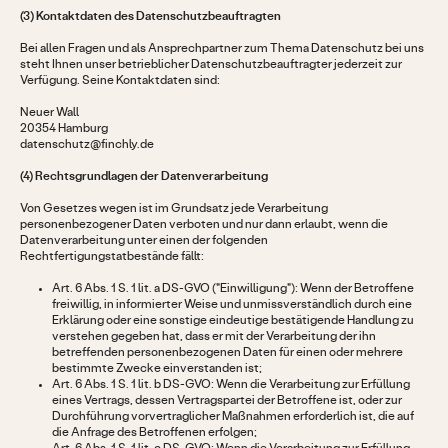
(3) Kontaktdaten des Datenschutzbeauftragten
Bei allen Fragen und als Ansprechpartner zum Thema Datenschutz bei uns
steht Ihnen unser betrieblicher Datenschutzbeauftragter jederzeit zur
Verfügung. Seine Kontaktdaten sind:
Neuer Wall
20354 Hamburg
datenschutz@finchly.de
(4) Rechtsgrundlagen der Datenverarbeitung
Von Gesetzes wegen ist im Grundsatz jede Verarbeitung
personenbezogener Daten verboten und nur dann erlaubt, wenn die
Datenverarbeitung unter einen der folgenden
Rechtfertigungstatbestände fällt:
Art. 6 Abs. 1 S. 1 lit. a DS-GVO ("Einwilligung"): Wenn der Betroffene
freiwillig, in informierter Weise und unmissverständlich durch eine
Erklärung oder eine sonstige eindeutige bestätigende Handlung zu
verstehen gegeben hat, dass er mit der Verarbeitung der ihn
betreffenden personenbezogenen Daten für einen oder mehrere
bestimmte Zwecke einverstanden ist;
Art. 6 Abs. 1 S. 1 lit. b DS-GVO: Wenn die Verarbeitung zur Erfüllung
eines Vertrags, dessen Vertragspartei der Betroffene ist, oder zur
Durchführung vorvertraglicher Maßnahmen erforderlich ist, die auf
die Anfrage des Betroffenen erfolgen;