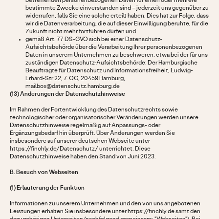
betreffenden personenbezogenen Daten für einen oder mehrere
bestimmte Zwecke einverstanden sind – jederzeit uns gegenüber zu
widerrufen, falls Sie eine solche erteilt haben. Dies hat zur Folge, dass
wir die Datenverarbeitung, die auf dieser Einwilligung beruhte, für die
Zukunft nicht mehr fortführen dürfen und
gemäß Art. 77 DS-GVO sich bei einer Datenschutz-
Aufsichtsbehörde über die Verarbeitung Ihrer personenbezogenen
Daten in unserem Unternehmen zu beschweren, etwa bei der für uns
zuständigen Datenschutz-Aufsichtsbehörde: Der Hamburgische
Beauftragte für Datenschutz und Informationsfreiheit, Ludwig-
Erhard-Str 22, 7. OG, 20459 Hamburg,
mailbox@datenschutz.hamburg.de
(13) Änderungen der Datenschutzhinweise
Im Rahmen der Fortentwicklung des Datenschutzrechts sowie
technologischer oder organisatorischer Veränderungen werden unsere
Datenschutzhinweise regelmäßig auf Anpassungs- oder
Ergänzungsbedarf hin überprüft. Über Änderungen werden Sie
insbesondere auf unserer deutschen Webseite unter
https://finchly.de/Datenschutz/ unterrichtet. Diese
Datenschutzhinweise haben den Stand von Juni 2023.
B. Besuch von Webseiten
(1) Erläuterung der Funktion
Informationen zu unserem Unternehmen und den von uns angebotenen
Leistungen erhalten Sie insbesondere unter https://finchly.de samt den