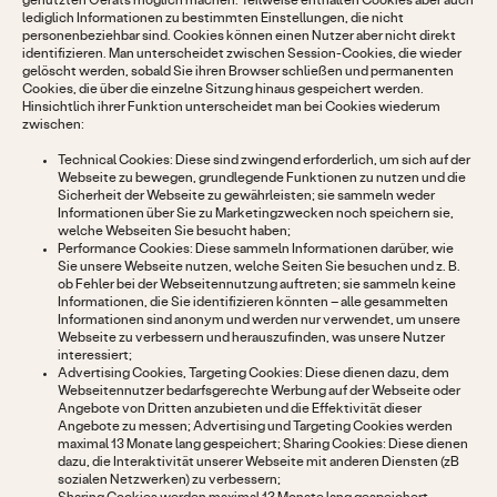
genutzten Geräts möglich machen. Teilweise enthalten Cookies aber auch
lediglich Informationen zu bestimmten Einstellungen, die nicht
personenbeziehbar sind. Cookies können einen Nutzer aber nicht direkt
identifizieren. Man unterscheidet zwischen Session-Cookies, die wieder
gelöscht werden, sobald Sie ihren Browser schließen und permanenten
Cookies, die über die einzelne Sitzung hinaus gespeichert werden.
Hinsichtlich ihrer Funktion unterscheidet man bei Cookies wiederum
zwischen:
Technical Cookies: Diese sind zwingend erforderlich, um sich auf der
Webseite zu bewegen, grundlegende Funktionen zu nutzen und die
Sicherheit der Webseite zu gewährleisten; sie sammeln weder
Informationen über Sie zu Marketingzwecken noch speichern sie,
welche Webseiten Sie besucht haben;
Performance Cookies: Diese sammeln Informationen darüber, wie
Sie unsere Webseite nutzen, welche Seiten Sie besuchen und z. B.
ob Fehler bei der Webseitennutzung auftreten; sie sammeln keine
Informationen, die Sie identifizieren könnten – alle gesammelten
Informationen sind anonym und werden nur verwendet, um unsere
Webseite zu verbessern und herauszufinden, was unsere Nutzer
interessiert;
Advertising Cookies, Targeting Cookies: Diese dienen dazu, dem
Webseitennutzer bedarfsgerechte Werbung auf der Webseite oder
Angebote von Dritten anzubieten und die Effektivität dieser
Angebote zu messen; Advertising und Targeting Cookies werden
maximal 13 Monate lang gespeichert; Sharing Cookies: Diese dienen
dazu, die Interaktivität unserer Webseite mit anderen Diensten (zB
sozialen Netzwerken) zu verbessern;