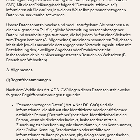
Rechtsgrundlage der Verarbeitung zu informieren (vgl. Art. 13 und 14 DS-
GVO). Mit dieser Erklärung (nachfolgend: "Datenschutzhinweise")
informieren wir Sie darüber, in welcher Weise Ihre personenbezogenen
Daten von uns verarbeitet werden.
Unsere Datenschutzhinweise sind modular aufgebaut. Sie bestehen aus
einem allgemeinen Teil für jegliche Verarbeitung personenbezogener
Daten und Verarbeitungssituationen, die bei jedem Aufruf einer Webseite
zum Tragen kommen (A. Allgemeines) und einem besonderen Teil, dessen
Inhalt sich jeweils nur auf die dort angegebene Verarbeitungssituation mit
Bezeichnung des jeweiligen Angebots oder Produkts bezieht,
insbesondere den hier näher ausgestalteten Besuch von Webseiten (B.
Besuch von Webseiten).
A. Allgemeines
(1) Begriffsbestimmungen
Nach dem Vorbild des Art. 4 DS-GVO liegen dieser Datenschutzhinweise
folgende Begriffsbestimmungen zugrunde:
“Personenbezogene Daten” ( Art. 4 Nr. 1 DS-GVO) sind alle
Informationen, die sich auf eine identifizierte oder identifizierbare
natürliche Person ("Betroffener") beziehen. Identifizierbar ist eine
Person, wenn sie direkt oder indirekt, insbesondere mittels
Zuordnung zu einer Kennung wie einem Namen, einer Kennnummer,
einer Online-Kennung, Standortdaten oder mithilfe von
Informationen zu ihren physischen, physiologischen, genetischen,