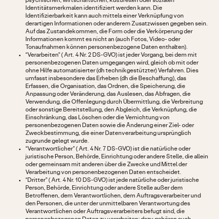
psychischen, wirtschaftlichen, kulturellen oder sozialen
Identitätsmerkmalen identifiziert werden kann. Die
Identifizierbarkeit kann auch mittels einer Verknüpfung von
derartigen Informationen oder anderem Zusatzwissen gegeben sein.
Auf das Zustandekommen, die Form oder die Verkörperung der
Informationen kommt es nicht an (auch Fotos, Video- oder
Tonaufnahmen können personenbezogene Daten enthalten).
“Verarbeiten” ( Art. 4 Nr. 2 DS-GVO) ist jeder Vorgang, bei dem mit
personenbezogenen Daten umgegangen wird, gleich ob mit oder
ohne Hilfe automatisierter (dh technikgestützter) Verfahren. Dies
umfasst insbesondere das Erheben (dh die Beschaffung), das
Erfassen, die Organisation, das Ordnen, die Speicherung, die
Anpassung oder Veränderung, das Auslesen, das Abfragen, die
Verwendung, die Offenlegung durch Übermittlung, die Verbreitung
oder sonstige Bereitstellung, den Abgleich, die Verknüpfung, die
Einschränkung, das Löschen oder die Vernichtung von
personenbezogenen Daten sowie die Änderung einer Ziel- oder
Zweckbestimmung, die einer Datenverarbeitung ursprünglich
zugrunde gelegt wurde.
“Verantwortlicher” ( Art. 4 Nr. 7 DS-GVO) ist die natürliche oder
juristische Person, Behörde, Einrichtung oder andere Stelle, die allein
oder gemeinsam mit anderen über die Zwecke und Mittel der
Verarbeitung von personenbezogenen Daten entscheidet.
“Dritter” ( Art. 4 Nr. 10 DS-GVO) ist jede natürliche oder juristische
Person, Behörde, Einrichtung oder andere Stelle außer dem
Betroffenen, dem Verantwortlichen, dem Auftragsverarbeiter und
den Personen, die unter der unmittelbaren Verantwortung des
Verantwortlichen oder Auftragsverarbeiters befugt sind, die