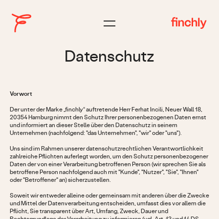
Datenschutz
Vorwort
Der unter der Marke „finchly“ auftretende Herr Ferhat Incili, Neuer Wall 18,
20354 Hamburg nimmt den Schutz Ihrer personenbezogenen Daten ernst
und informiert an dieser Stelle über den Datenschutz in seinem
Unternehmen (nachfolgend: "das Unternehmen", "wir" oder "uns").
Uns sind im Rahmen unserer datenschutzrechtlichen Verantwortlichkeit
zahlreiche Pflichten auferlegt worden, um den Schutz personenbezogener
Daten der von einer Verarbeitung betroffenen Person (wir sprechen Sie als
betroffene Person nachfolgend auch mit "Kunde", "Nutzer", "Sie", "Ihnen"
oder "Betroffener" an) sicherzustellen.
Soweit wir entweder alleine oder gemeinsam mit anderen über die Zwecke
und Mittel der Datenverarbeitung entscheiden, umfasst dies vor allem die
Pflicht, Sie transparent über Art, Umfang, Zweck, Dauer und