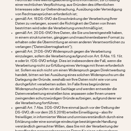
Rechts auf freie Meinungsäußerung und Information, zur Erfüllung
einer rechtlichen Verpflichtung, aus Gründen des öffentlichen
Interesses oder zur Geltendmachung, Ausübung oder Verteidigung
von Rechtsansprüchen erforderlich ist;
gemäß Art. 18 DS-GVO die Einschränkung der Verarbeitung Ihrer
Daten zu verlangen, soweit die Richtigkeit der Daten von Ihnen
bestritten wird oder die Verarbeitung unrechtmäßig ist;
gemäß Art. 20 DS-GVO Ihre Daten, die Sie uns bereitgestellt haben,
in einem strukturierten, gängigen und maschinenlesbaren Format zu
erhalten oder die Übermittlung an einen anderen Verantwortlichen zu
verlangen ("Datenübertragbarkeit");
gemäß Art. 21 DS-GVO Widerspruch gegen die Verarbeitung
einzulegen, sofern die Verarbeitung aufgrund von Art. 6 Abs. 1 S. 1 lit.
e oder lit. f DS-GVO erfolgt. Dies ist insbesondere der Fall, wenn die
Verarbeitung nicht zur Erfüllung eines Vertrags mit Ihnen erforderlich
ist. Sofern es sich nicht um einen Widerspruch gegen Direktwerbung
handelt, bitten wir bei Ausübung eines solchen Widerspruchs um die
Darlegung der Gründe, weshalb wir Ihre Daten nicht wie von uns
durchgeführt verarbeiten sollen. Im Falle Ihres begründeten
Widerspruchs prüfen wir die Sachlage und werden entweder die
Datenverarbeitung einstellen bzw. anpassen oder Ihnen unsere
zwingenden schutzwürdigen Gründe aufzeigen, aufgrund derer wir
die Verarbeitung fortführen;
gemäß Art. 7 Abs. 3 DS-GVO Ihre einmal (auch vor der Geltung der
DS-GVO, dh vor dem 25.5.2018) erteilte Einwilligung – also Ihr
freiwilliger, in informierter Weise und unmissverständlich durch eine
Erklärung oder eine sonstige eindeutige bestätigende Handlung
verständlich gemachter Willen, dass Sie mit der Verarbeitung der