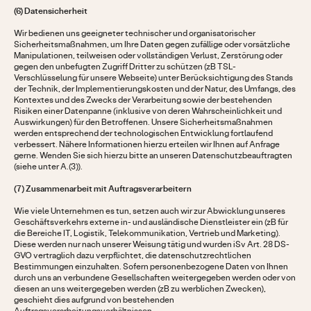
(6) Datensicherheit
Wir bedienen uns geeigneter technischer und organisatorischer
Sicherheitsmaßnahmen, um Ihre Daten gegen zufällige oder vorsätzliche
Manipulationen, teilweisen oder vollständigen Verlust, Zerstörung oder
gegen den unbefugten Zugriff Dritter zu schützen (zB TSL-
Verschlüsselung für unsere Webseite) unter Berücksichtigung des Stands
der Technik, der Implementierungskosten und der Natur, des Umfangs, des
Kontextes und des Zwecks der Verarbeitung sowie der bestehenden
Risiken einer Datenpanne (inklusive von deren Wahrscheinlichkeit und
Auswirkungen) für den Betroffenen. Unsere Sicherheitsmaßnahmen
werden entsprechend der technologischen Entwicklung fortlaufend
verbessert. Nähere Informationen hierzu erteilen wir Ihnen auf Anfrage
gerne. Wenden Sie sich hierzu bitte an unseren Datenschutzbeauftragten
(siehe unter A.(3)).
(7) Zusammenarbeit mit Auftragsverarbeitern
Wie viele Unternehmen es tun, setzen auch wir zur Abwicklung unseres
Geschäftsverkehrs externe in- und ausländische Dienstleister ein (zB für
die Bereiche IT, Logistik, Telekommunikation, Vertrieb und Marketing).
Diese werden nur nach unserer Weisung tätig und wurden iSv Art. 28 DS-
GVO vertraglich dazu verpflichtet, die datenschutzrechtlichen
Bestimmungen einzuhalten. Sofern personenbezogene Daten von Ihnen
durch uns an verbundene Gesellschaften weitergegeben werden oder von
diesen an uns weitergegeben werden (zB zu werblichen Zwecken),
geschieht dies aufgrund von bestehenden