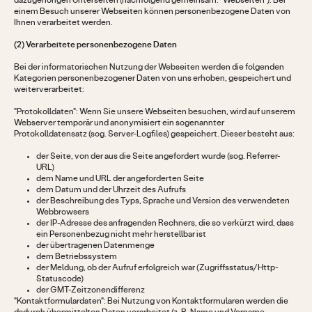
dazugehörigen Unterseiten (nachfolgend gemeinsam: "Webseiten"). Bei
einem Besuch unserer Webseiten können personenbezogene Daten von
Ihnen verarbeitet werden.
(2) Verarbeitete personenbezogene Daten
Bei der informatorischen Nutzung der Webseiten werden die folgenden
Kategorien personenbezogener Daten von uns erhoben, gespeichert und
weiterverarbeitet:
"Protokolldaten": Wenn Sie unsere Webseiten besuchen, wird auf unserem
Webserver temporär und anonymisiert ein sogenannter
Protokolldatensatz (sog. Server-Logfiles) gespeichert. Dieser besteht aus:
der Seite, von der aus die Seite angefordert wurde (sog. Referrer-
URL)
dem Name und URL der angeforderten Seite
dem Datum und der Uhrzeit des Aufrufs
der Beschreibung des Typs, Sprache und Version des verwendeten
Webbrowsers
der IP-Adresse des anfragenden Rechners, die so verkürzt wird, dass
ein Personenbezug nicht mehr herstellbar ist
der übertragenen Datenmenge
dem Betriebssystem
der Meldung, ob der Aufruf erfolgreich war (Zugriffsstatus/Http-
Statuscode)
der GMT-Zeitzonendifferenz
"Kontaktformulardaten": Bei Nutzung von Kontaktformularen werden die