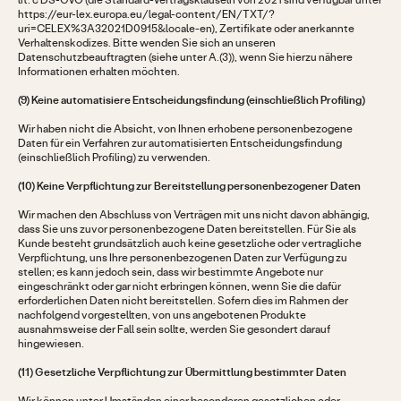
lit. c DS-GVO (die Standard-Vertragsklauseln von 2021 sind verfügbar unter
https://eur-lex.europa.eu/legal-content/EN/TXT/?
uri=CELEX%3A32021D0915&locale-en), Zertifikate oder anerkannte
Verhaltenskodizes. Bitte wenden Sie sich an unseren
Datenschutzbeauftragten (siehe unter A.(3)), wenn Sie hierzu nähere
Informationen erhalten möchten.
(9) Keine automatisiere Entscheidungsfindung (einschließlich Profiling)
Wir haben nicht die Absicht, von Ihnen erhobene personenbezogene
Daten für ein Verfahren zur automatisierten Entscheidungsfindung
(einschließlich Profiling) zu verwenden.
(10) Keine Verpflichtung zur Bereitstellung personenbezogener Daten
Wir machen den Abschluss von Verträgen mit uns nicht davon abhängig,
dass Sie uns zuvor personenbezogene Daten bereitstellen. Für Sie als
Kunde besteht grundsätzlich auch keine gesetzliche oder vertragliche
Verpflichtung, uns Ihre personenbezogenen Daten zur Verfügung zu
stellen; es kann jedoch sein, dass wir bestimmte Angebote nur
eingeschränkt oder gar nicht erbringen können, wenn Sie die dafür
erforderlichen Daten nicht bereitstellen. Sofern dies im Rahmen der
nachfolgend vorgestellten, von uns angebotenen Produkte
ausnahmsweise der Fall sein sollte, werden Sie gesondert darauf
hingewiesen.
(11) Gesetzliche Verpflichtung zur Übermittlung bestimmter Daten