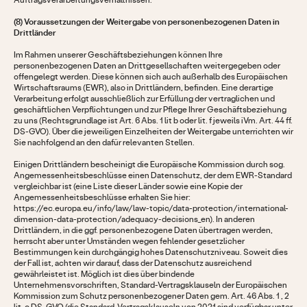
Auftragsverarbeitungsverhältnissen.
(8) Voraussetzungen der Weitergabe von personenbezogenen Daten in
Drittländer
Im Rahmen unserer Geschäftsbeziehungen können Ihre
personenbezogenen Daten an Drittgesellschaften weitergegeben oder
offengelegt werden. Diese können sich auch außerhalb des Europäischen
Wirtschaftsraums (EWR), also in Drittländern, befinden. Eine derartige
Verarbeitung erfolgt ausschließlich zur Erfüllung der vertraglichen und
geschäftlichen Verpflichtungen und zur Pflege Ihrer Geschäftsbeziehung
zu uns (Rechtsgrundlage ist Art. 6 Abs. 1 lit b oder lit. f jeweils iVm. Art. 44 ff.
DS-GVO). Über die jeweiligen Einzelheiten der Weitergabe unterrichten wir
Sie nachfolgend an den dafür relevanten Stellen.
Einigen Drittländern bescheinigt die Europäische Kommission durch sog.
Angemessenheitsbeschlüsse einen Datenschutz, der dem EWR-Standard
vergleichbar ist (eine Liste dieser Länder sowie eine Kopie der
Angemessenheitsbeschlüsse erhalten Sie hier:
https://ec.europa.eu/info/law/law-topic/data-protection/international-
dimension-data-protection/adequacy-decisions_en). In anderen
Drittländern, in die ggf. personenbezogene Daten übertragen werden,
herrscht aber unter Umständen wegen fehlender gesetzlicher
Bestimmungen kein durchgängig hohes Datenschutzniveau. Soweit dies
der Fall ist, achten wir darauf, dass der Datenschutz ausreichend
gewährleistet ist. Möglich ist dies über bindende
Unternehmensvorschriften, Standard-Vertragsklauseln der Europäischen
Kommission zum Schutz personenbezogener Daten gem. Art. 46 Abs. 1 , 2