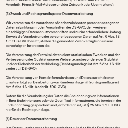
dadurch übermittelten Daten verarbeitet (z. B. Name und Vorname,
Anschrift, Firma, E-Mail-Adresse und der Zeitpunkt der Übermittlung).
(3) Zweck und Rechtsgrundlage der Datenverarbeitung
Wir verarbeiten die vorstehend näher bezeichneten personenbezogenen
Daten in Einklang mit den Vorschriften der DS-GVO, den weiteren
einschlägigen Datenschutzvorschriften und nur im erforderlichen Umfang.
Soweit die Verarbeitung der personenbezogenen Daten auf Art. 6 Abs. 1 S.
1 lit. f DS-GVO beruht, stellen die genannten Zwecke zugleich unsere
berechtigten Interessen dar.
Die Verarbeitung der Protokolldaten dient statistischen Zwecken und der
Verbesserung der Qualität unserer Webseite, insbesondere der Stabilität
und der Sicherheit der Verbindung (Rechtsgrundlage ist Art. 6 Abs. 1 S. 1 lit.
a oder lit. f DS-GVO).
Die Verarbeitung von Kontaktformulardaten und Daten aus erhaltenen
Emails erfolgt zur Bearbeitung von Kundenanfragen (Rechtsgrundlage ist
Art. 6 Abs. 1 S. 1 lit. b oder lit. f DS-GVO).
Sofern für die Verarbeitung der Daten die Speicherung von Informationen
in Ihrer Endeinrichtung oder der Zugriff auf Informationen, die bereits in der
Endeinrichtung gespeichert sind, erforderlich ist, ist § 25 Abs. 1, 2 TTDSG
hierfür die Rechtsgrundlage.
(4) Dauer der Datenverarbeitung