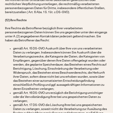
Wir können unter Umständen einer besonderen gesetzlichen oder
rechtlichen Verpflichtung unterliegen, die rechtmäßig verarbeiteten
personenbezogenen Daten für Dritte, insbesondere öffentlichen Stellen,
bereitzustellen ( Art. 6 Abs. 1 S. 1 lit. c DS-GVO).
(12) Ihre Rechte
Ihre Rechte als Betroffener bezüglich Ihrer verarbeiteten
personenbezogenen Daten können Sie uns gegenüber unter den eingangs
unter A.(2) angegebenen Kontaktdaten jederzeit geltend machen. Sie
haben als Betroffener das Recht:
gemäß Art. 15 DS-GVO Auskunft über Ihre von uns verarbeiteten
Daten zu verlangen. Insbesondere können Sie Auskunft über die
Verarbeitungszwecke, die Kategorie der Daten, die Kategorien von
Empfängern, gegenüber denen Ihre Daten offengelegt wurden oder
werden, die geplante Speicherdauer, das Bestehen eines Rechts auf
Berichtigung, Löschung, Einschränkung der Verarbeitung oder
Widerspruch, das Bestehen eines Beschwerderechts, die Herkunft
ihrer Daten, sofern diese nicht bei uns erhoben wurden, sowie über
das Bestehen einer automatisierten Entscheidungsfindung
einschließlich Profiling und ggf. aussagekräftigen Informationen zu
deren Einzelheiten verlangen;
gemäß Art. 16 DS-GVO unverzüglich die Berichtigung unrichtiger
oder die Vervollständigung Ihrer bei uns gespeicherten Daten zu
verlangen;
gemäß Art. 17 DS-GVO die Löschung Ihrer bei uns gespeicherten
Daten zu verlangen, soweit nicht die Verarbeitung zur Ausübung des