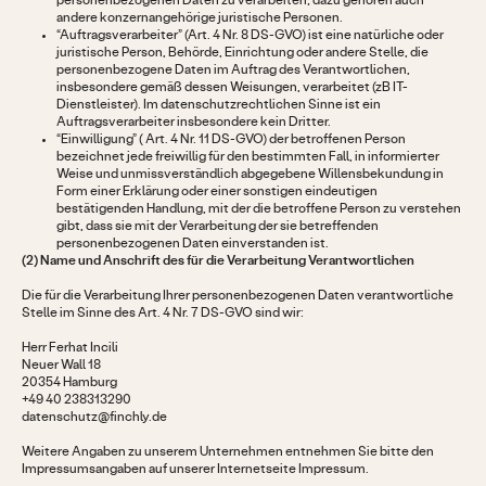
personenbezogenen Daten zu verarbeiten; dazu gehören auch
andere konzernangehörige juristische Personen.
“Auftragsverarbeiter” (Art. 4 Nr. 8 DS-GVO) ist eine natürliche oder
juristische Person, Behörde, Einrichtung oder andere Stelle, die
personenbezogene Daten im Auftrag des Verantwortlichen,
insbesondere gemäß dessen Weisungen, verarbeitet (zB IT-
Dienstleister). Im datenschutzrechtlichen Sinne ist ein
Auftragsverarbeiter insbesondere kein Dritter.
“Einwilligung” ( Art. 4 Nr. 11 DS-GVO) der betroffenen Person
bezeichnet jede freiwillig für den bestimmten Fall, in informierter
Weise und unmissverständlich abgegebene Willensbekundung in
Form einer Erklärung oder einer sonstigen eindeutigen
bestätigenden Handlung, mit der die betroffene Person zu verstehen
gibt, dass sie mit der Verarbeitung der sie betreffenden
personenbezogenen Daten einverstanden ist.
(2) Name und Anschrift des für die Verarbeitung Verantwortlichen
Die für die Verarbeitung Ihrer personenbezogenen Daten verantwortliche
Stelle im Sinne des Art. 4 Nr. 7 DS-GVO sind wir:
Herr Ferhat Incili
Neuer Wall 18
20354 Hamburg
+49 40 238313290
datenschutz@finchly.de
Weitere Angaben zu unserem Unternehmen entnehmen Sie bitte den
Impressumsangaben auf unserer Internetseite Impressum.