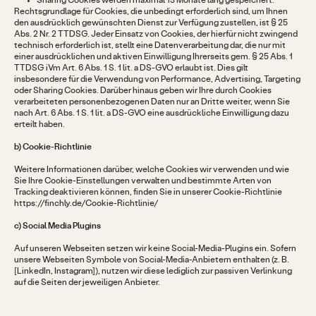
Sharing Cookies werden maximal 13 Monate lang gespeichert.
Rechtsgrundlage für Cookies, die unbedingt erforderlich sind, um Ihnen
den ausdrücklich gewünschten Dienst zur Verfügung zustellen, ist § 25
Abs. 2 Nr. 2 TTDSG. Jeder Einsatz von Cookies, der hierfür nicht zwingend
technisch erforderlich ist, stellt eine Datenverarbeitung dar, die nur mit
einer ausdrücklichen und aktiven Einwilligung Ihrerseits gem. § 25 Abs. 1
TTDSG iVm Art. 6 Abs. 1 S. 1 lit. a DS-GVO erlaubt ist. Dies gilt
insbesondere für die Verwendung von Performance, Advertising, Targeting
oder Sharing Cookies. Darüber hinaus geben wir Ihre durch Cookies
verarbeiteten personenbezogenen Daten nur an Dritte weiter, wenn Sie
nach Art. 6 Abs. 1 S. 1 lit. a DS-GVO eine ausdrückliche Einwilligung dazu
erteilt haben.
b) Cookie-Richtlinie
Weitere Informationen darüber, welche Cookies wir verwenden und wie
Sie Ihre Cookie-Einstellungen verwalten und bestimmte Arten von
Tracking deaktivieren können, finden Sie in unserer Cookie-Richtlinie
https://finchly.de/Cookie-Richtlinie/
c) Social Media Plugins
Auf unseren Webseiten setzen wir keine Social-Media-Plugins ein. Sofern
unsere Webseiten Symbole von Social-Media-Anbietern enthalten (z. B.
[LinkedIn, Instagram]), nutzen wir diese lediglich zur passiven Verlinkung
auf die Seiten der jeweiligen Anbieter.